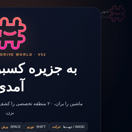
شهر دیجیتال کسبوکار
رانندگی کن و وارد منطقه‌ها شو
DRIVE WORLD · V52
به جزیره کسب
آمدی
بزن.
WASD / جهت‌ها
حرکت
SHIFT
توربو
SPACE
پرش